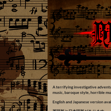
A terrifying investigative adventu
music, baroque style, horrible m
English and Japanese version avai