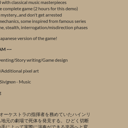
 with classical music masterpieces
e complete game (2 hours for this demo)
 mystery...and don't get arrested
hanics, some inspired from famous series
e, stealth, interrogation/misdirection phases
 japanese version of the game!
AM ~~
venting/Story writing/Game design
/Additional pixel art
 Sivignon
- Music
g
つてオーケストラの指揮者を務めていたハインリ
地元の劇場で死体を発見する。 ひどく切断
の手によって実際に演奏ができる楽器へと変