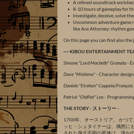
A refined soundtrack enriched
8-10 hours of gameplay for th
Investigate, deceive, solve the
Uncommon adventure game mec
like Ace Attorney: rhythm gam
On this page you can find also the
~~ KIBOU ENTERTAINMENT TE
Simone "Lord Macbeth" Granata
- E
Dave "Mishima"
- Character design
Daniele "Elrehon" Coppola/François
Patrick "OldPat" Leo
- Programmin
THE STORY - ストーリー -
17XX年、オーストリア。 か
ッヒ・シュタイナーは、偶然にも
された身元不明の死体は、誰か