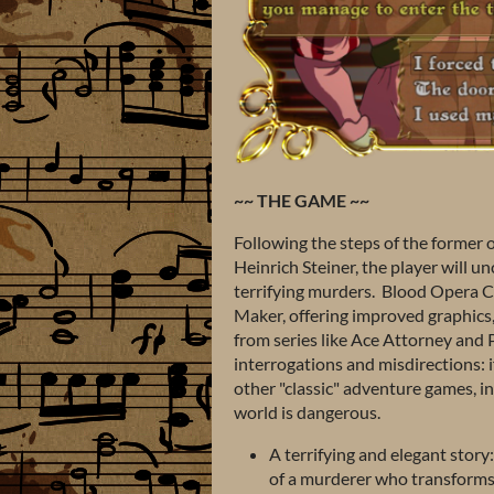
~~ THE GAME ~~
Following the steps of the former 
Heinrich Steiner, the player will un
terrifying murders. Blood Opera Cr
Maker, offering improved graphics
from series like Ace Attorney and 
interrogations and misdirections: if
other "classic" adventure games, i
world is dangerous.
A terrifying and elegant story
of a murderer who transforms