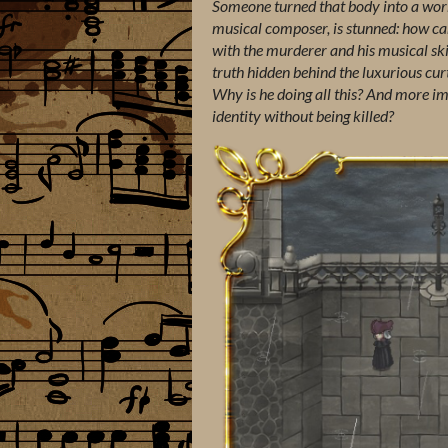
Someone turned that body into a work
musical composer, is stunned: how ca
with the murderer and his musical ski
truth hidden behind the luxurious curta
Why is he doing all this? And more imp
identity without being killed?