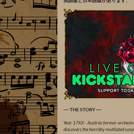
英語版と日本語版があります
。
~~ THE STORY ~~
Year 17XX - Austria: former orchestr
discovers the horribly mutilated corp