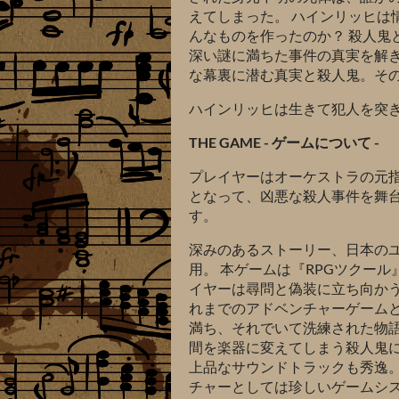
えてしまった。 ハインリッヒは
んなものを作ったのか？ 殺人鬼
深い謎に満ちた事件の真実を解き
な幕裏に潜む真実と殺人鬼。そ
ハインリッヒは生きて犯人を突
THE GAME - ゲームについて -
プレイヤーはオーケストラの元
となって、凶悪な殺人事件を舞
す。
深みのあるストーリー、日本の
用。 本ゲームは『RPGツクー
イヤーは尋問と偽装に立ち向か
れまでのアドベンチャーゲームと
満ち、それでいて洗練された物
間を楽器に変えてしまう殺人鬼に
上品なサウンドトラックも秀逸。 
チャーとしては珍しいゲームシ