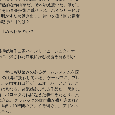
情熱的な作曲家だ。それゆえ驚いた。誰がこ
とその音楽技術に魅せられ、ハインリッヒは
明かすため動き出す。 街中を覆う闇と豪奢
の犯行の目的は？
き止められるのか？
指揮者兼作曲家ハインリッヒ・シュタイナー
台に、残された血痕に潜む秘密を解き明か
ユーザにも馴染みのあるゲームシステムを採
ル』の限界に挑戦している。ゲーム中に、プレ
う。失敗すれば即ゲームオーバーという、こ
は異なる、緊張感あふれる作品だ。 恐怖に
語。バロック時代に起きた事件をたどり、人
迫る。 クラシックの傑作曲が盛り込まれた
約8～10時間のプレイ時間です。 アドベン
ステム。