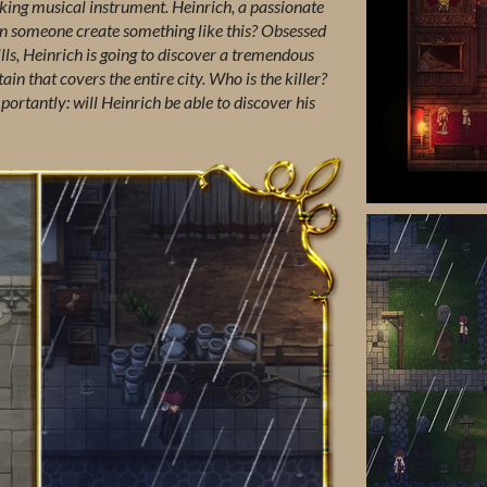
ing musical instrument. Heinrich, a passionate
n someone create something like this? Obsessed
lls, Heinrich is going to discover a tremendous
in that covers the entire city. Who is the killer?
ortantly: will Heinrich be able to discover his